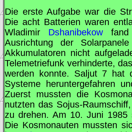
Die erste Aufgabe war die St
Die acht Batterien waren entl
Wladimir
Dshanibekow
fand 
Ausrichtung der Solarpanel
Akkumulatoren nicht aufgela
Telemetriefunk verhinderte, d
werden konnte.
Saljut
7 hat d
Systeme heruntergefahren un
Zuerst mussten die Kosmonau
nutzten das
Sojus
-Raumschiff,
zu drehen. Am 10. Juni 1985 s
Die Kosmonauten mussten sich