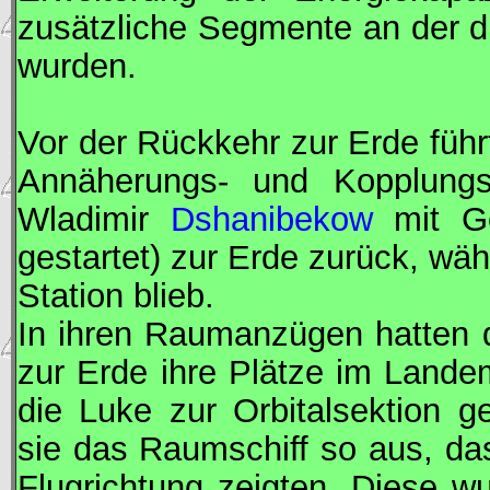
zusätzliche Segmente an der dr
wurden.
Vor der Rückkehr zur Erde füh
Annäherungs- und Kopplungst
Wladimir
Dshanibekow
mit G
gestartet) zur Erde zurück, wä
Station blieb.
In ihren Raumanzügen hatten 
zur Erde ihre Plätze im Land
die Luke zur Orbitalsektion g
sie das Raumschiff so aus, das
Flugrichtung zeigten. Diese w