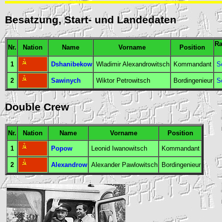
Besatzung, Start- und Landedaten
Ra
Nr.
Nation
Name
Vorname
Position
1
Dshanibekow
Wladimir Alexandrowitsch
Kommandant
S
2
Sawinych
Wiktor Petrowitsch
Bordingenieur
S
Double Crew
Nr.
Nation
Name
Vorname
Position
1
Popow
Leonid Iwanowitsch
Kommandant
2
Alexandrow
Alexander Pawlowitsch
Bordingenieur