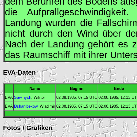
dem Berühren des Bodens ausg
die Aufprallgeschwindigkeit
Landung wurden die Fallschir
nicht durch den Wind über d
Nach der Landung gehört es z
das Raumschiff mit ihrer Unters
EVA-Daten
Name
Beginn
Ende
EVA
Sawinych
, Wiktor
02.08.1985, 07:15
UTC
02.08.1985, 12:13
UT
EVA
Dshanibekow
, Wladimir
02.08.1985, 07:15
UTC
02.08.1985, 12:13
UT
Fotos / Grafiken