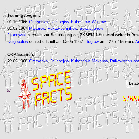
Trainingsbeginn:
01.10.1966
Gretschko
,
Jelissejew
,
Kubassow
,
Wolkow
01.02.1967
Makarow
,
Rukawischnikow
,
Sewastjanow
Jasdowski
blieb bis zur Bestätigung der
ZKBEM
-1 Auswahl weiter in Res
Dolgopolow
schied offiziell am 03.05.1967,
Bugrow
am 12.07.1967 und
A
OKP
-Examen:
??.05.1968
Gretschko
,
Jelissejew
,
Kubassow
,
Makarow
,
Rukawischniko
Letzt
©