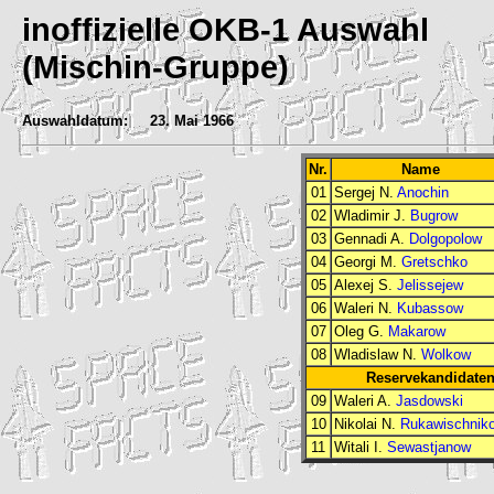
inoffizielle
OKB
-1 Auswahl
(Mischin-Gruppe)
Auswahldatum: 23. Mai 1966
Nr.
Name
01
Sergej N.
Anochin
02
Wladimir J.
Bugrow
03
Gennadi A.
Dolgopolow
04
Georgi M.
Gretschko
05
Alexej S.
Jelissejew
06
Waleri N.
Kubassow
07
Oleg G.
Makarow
08
Wladislaw N.
Wolkow
Reservekandidaten 
09
Waleri A.
Jasdowski
10
Nikolai N.
Rukawischnik
11
Witali I.
Sewastjanow